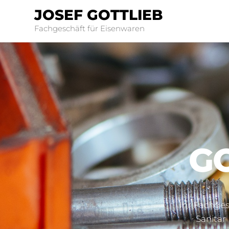
JOSEF GOTTLIEB
Fachgeschäft für Eisenwaren
GO
Ihr Fachges
Sanitär 