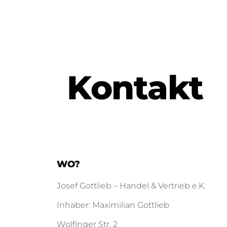
Kontakt
WO?
Josef Gottlieb –
Handel & Vertrieb e.K.
Inhaber: Maximilian Gottlieb
Wolfinger Str. 2