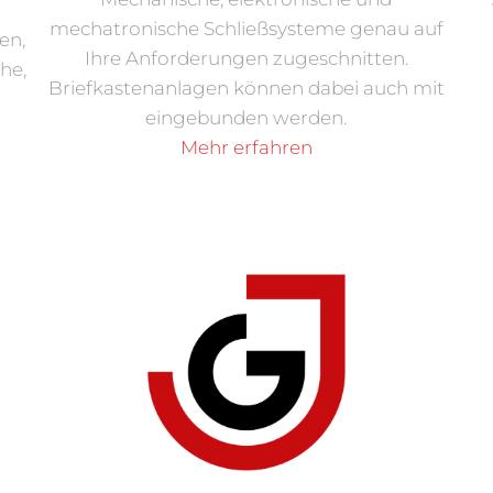
mechatronische Schließsysteme genau auf
en,
Ihre Anforderungen zugeschnitten.
he,
Briefkastenanlagen können dabei auch mit
eingebunden werden.
Mehr erfahren