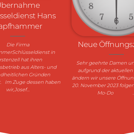
Übernahme
sseldienst Hans
apfhammer
Neue Öffnungs
Die Firma
merSchlüsseldienst in
rstenzell hat ihren
Sehr geehrte Damen un
sbetrieb aus Alters- und
aufgrund der aktuellen 
dheitlichen Gründen
ändern wir unsere Öffnun
lt. Im Zuge dessen haben
20. November 2023 folge
wir,Josef…
Mo-Do 