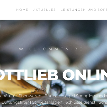
HOME
AKTUELLES
LEISTUNGEN UND SOR
WILLKOMMEN BEI
TTLIEB ONLI
chäft für Eisenwaren I Baubeschläge I Spenglereibeda
I Lüftungsfilter I Schließanlagen I Schlüsseldienst I Sch