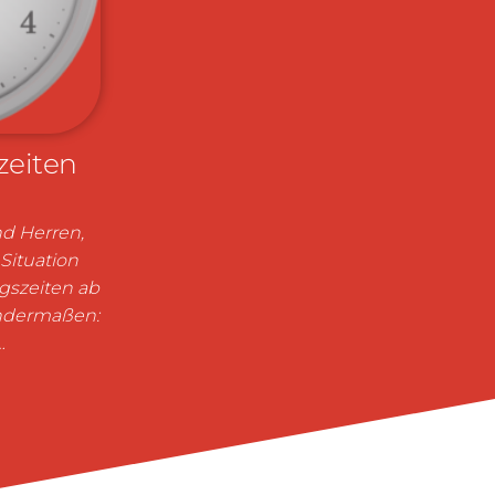
zeiten
d Herren,
Situation
gszeiten ab
ndermaßen:
…