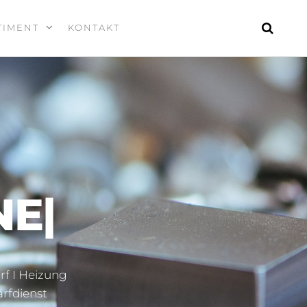
TIMENT
KONTAKT
NE
|
rf I Heizung
ärfdienst