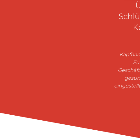
Schlü
K
Kapfham
Fü
Geschäft
gesun
eingestel