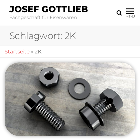
JOSEF GOTTLIEB
Fachgeschäft für Eisenwaren
MENÜ
Schlagwort:
2K
Startseite
»
2K