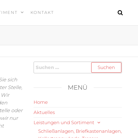
TIMENT
KONTAKT
ie sich
MENÜ
er Stelle,
 Wir
Home
den
elle oder
Aktuelles
nwir nur
Leistungen und Sortiment
ht
Schließanlagen, Briefkastenanlagen,