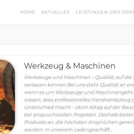
HOME
AKTUELLES
LEISTUNGEN UND SOR
Werkzeug & Maschinen
Werkzeuge und Maschinen – Qualität, auf die S
verlassen können Bei uns steht Qualität an erst
wenn es um Werkzeuge und Maschinengeht.
wissen, dass professionelles Handwerkszeug 
Unterschied macht – obim Alltag auf der Baust
bei anspruchsvollen Projekten. Deshalb biete
Produkte an, die höchsten Ansprüchen gerec
werden. In unserem Ladengeschäft…