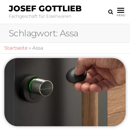
JOSEF GOTTLIEB
Fachgeschäft für Eisenwaren
MENÜ
Schlagwort:
Assa
Startseite
»
Assa