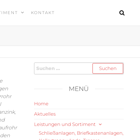
TIMENT
KONTAKT
se
MENÜ
gen
rrohr
Home
l
anzink,
Aktuelles
nd
Leistungen und Sortiment
aufrohr
Schließanlagen, Briefkastenanlagen,
oden