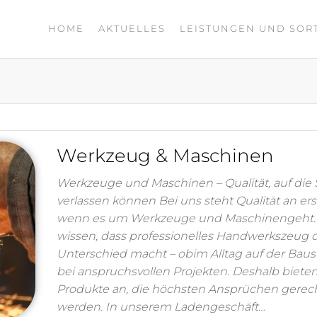
HOME
AKTUELLES
LEISTUNGEN UND SOR
Werkzeug & Maschinen
Werkzeuge und Maschinen – Qualität, auf die S
verlassen können Bei uns steht Qualität an erst
wenn es um Werkzeuge und Maschinengeht.
wissen, dass professionelles Handwerkszeug 
Unterschied macht – obim Alltag auf der Baust
bei anspruchsvollen Projekten. Deshalb biete
Produkte an, die höchsten Ansprüchen gerec
werden. In unserem Ladengeschäft…