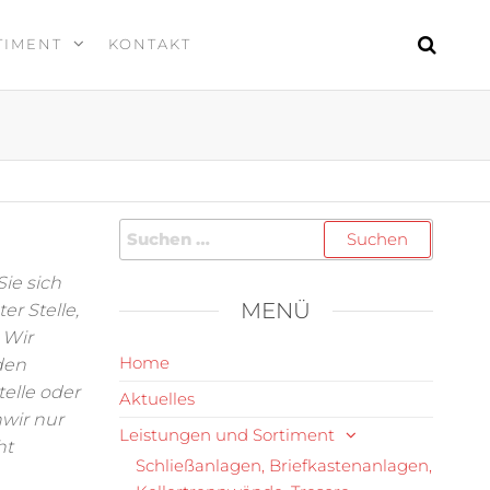
TIMENT
KONTAKT
ie sich
MENÜ
er Stelle,
 Wir
Home
den
elle oder
Aktuelles
nwir nur
Leistungen und Sortiment
ht
Schließanlagen, Briefkastenanlagen,