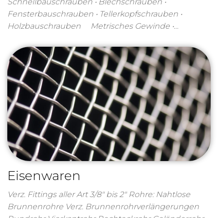
Schnellbauschrauben • Blechschrauben •
Fensterbauschrauben • Tellerkopfschrauben •
Holzbauschrauben Metrisches Gewinde •…
Eisenwaren
Verz. Fittings aller Art 3/8″ bis 2″ Rohre: Nahtlose
Brunnenrohre Verz. Brunnenrohrverlängerungen