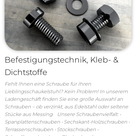
Befestigungstechnik, Kleb- &
Dichtstoffe
Fehlt Ihnen eine Schraube für Ihren
Lieblingsschaukelstuhl? Kein Problem! In unserem
Ladengeschäft finden Sie eine große Auswahl an
Schrauben – ob verzinkt, aus Edelstahl oder seltene
Stücke aus Messing. Unsere Schraubenvielfalt: •
Spanplattenschrauben • Sechskant-Holzschrauben •
Terrassenschrauben • Stockschrauben •