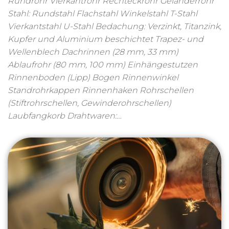
Rundrohr Vierkantrohr Rechteckrohr Geländerrohr
Stahl: Rundstahl Flachstahl Winkelstahl T-Stahl
Vierkantstahl U-Stahl Bedachung: Verzinkt, Titanzink,
Kupfer und Aluminium beschichtet Trapez- und
Wellenblech Dachrinnen (28 mm, 33 mm)
Ablaufrohr (80 mm, 100 mm) Einhängestutzen
Rinnenboden (Lipp) Bogen Rinnenwinkel
Standrohrkappen Rinnenhaken Rohrschellen
(Stiftrohrschellen, Gewinderohrschellen)
Laubfangkorb Drahtwaren:…