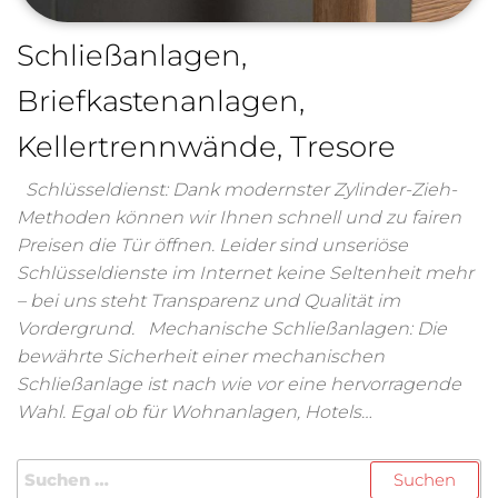
Schließanlagen,
Briefkastenanlagen,
Kellertrennwände, Tresore
Schlüsseldienst: Dank modernster Zylinder-Zieh-
Methoden können wir Ihnen schnell und zu fairen
Preisen die Tür öffnen. Leider sind unseriöse
Schlüsseldienste im Internet keine Seltenheit mehr
– bei uns steht Transparenz und Qualität im
Vordergrund. Mechanische Schließanlagen: Die
bewährte Sicherheit einer mechanischen
Schließanlage ist nach wie vor eine hervorragende
Wahl. Egal ob für Wohnanlagen, Hotels…