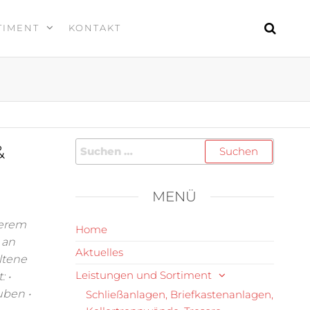
TIMENT
KONTAKT
&
MENÜ
serem
Home
 an
Aktuelles
ltene
Leistungen und Sortiment
 •
uben •
Schließanlagen, Briefkastenanlagen,