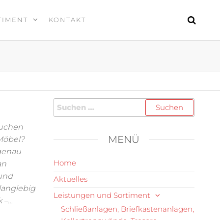
TIMENT
KONTAKT
suchen
MENÜ
 Möbel?
 genau
Home
an
 und
Aktuelles
 langlebig
Leistungen und Sortiment
k –…
Schließanlagen, Briefkastenanlagen,