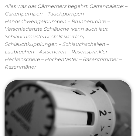
Alles was das Gärtnerherz begehrt. Gartenpalette: –
Gartenpumpen – Tauchpumpen –
Handschwengelpumpen – Brunnenrohre –
Verschiedenste Schläuche (kann auch laut
Schlauchmusterbestellt werden) –
Schlauchkupplungen – Schlauchschellen –
Laubrechen – Astscheren – Rasensprinkler –
Heckenschere – Hochentaster – Rasentrimmer –
Rasenmäher