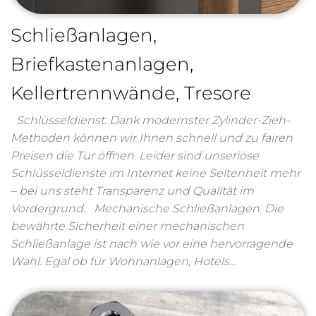
Schließanlagen,
Briefkastenanlagen,
Kellertrennwände, Tresore
Schlüsseldienst: Dank modernster Zylinder-Zieh-
Methoden können wir Ihnen schnell und zu fairen
Preisen die Tür öffnen. Leider sind unseriöse
Schlüsseldienste im Internet keine Seltenheit mehr
– bei uns steht Transparenz und Qualität im
Vordergrund. Mechanische Schließanlagen: Die
bewährte Sicherheit einer mechanischen
Schließanlage ist nach wie vor eine hervorragende
Wahl. Egal ob für Wohnanlagen, Hotels…