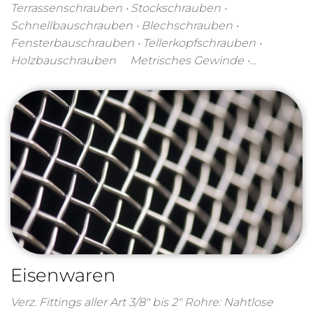
Terrassenschrauben • Stockschrauben •
Schnellbauschrauben • Blechschrauben •
Fensterbauschrauben • Tellerkopfschrauben •
Holzbauschrauben Metrisches Gewinde •…
Eisenwaren
Verz. Fittings aller Art 3/8″ bis 2″ Rohre: Nahtlose