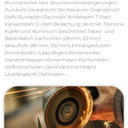
Brunnenrohre Verz. Brunnenrohrverlängerungen
Rundrohr Vierkantrohr Rechteckrohr Geländerrohr
Stahl: Rundstahl Flachstahl Winkelstahl T-Stahl
Vierkantstahl U-Stahl Bedachung: Verzinkt, Titanzink,
Kupfer und Aluminium beschichtet Trapez- und
Wellenblech Dachrinnen (28 mm, 33 mm)
Ablaufrohr (80 mm, 100 mm) Einhängestutzen
Rinnenboden (Lipp) Bogen Rinnenwinkel
Standrohrkappen Rinnenhaken Rohrschellen
(Stiftrohrschellen, Gewinderohrschellen)
Laubfangkorb Drahtwaren:…