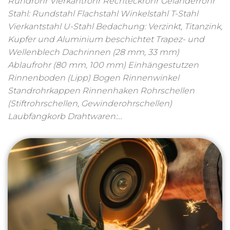
Rundrohr Vierkantrohr Rechteckrohr Geländerrohr
Stahl: Rundstahl Flachstahl Winkelstahl T-Stahl
Vierkantstahl U-Stahl Bedachung: Verzinkt, Titanzink,
Kupfer und Aluminium beschichtet Trapez- und
Wellenblech Dachrinnen (28 mm, 33 mm)
Ablaufrohr (80 mm, 100 mm) Einhängestutzen
Rinnenboden (Lipp) Bogen Rinnenwinkel
Standrohrkappen Rinnenhaken Rohrschellen
(Stiftrohrschellen, Gewinderohrschellen)
Laubfangkorb Drahtwaren:…