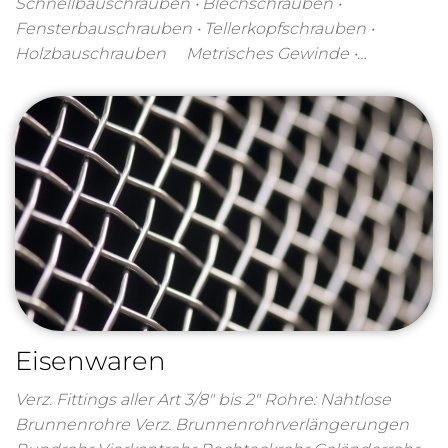
Schnellbauschrauben • Blechschrauben •
Fensterbauschrauben • Tellerkopfschrauben •
Holzbauschrauben Metrisches Gewinde •…
Eisenwaren
Verz. Fittings aller Art 3/8″ bis 2″ Rohre: Nahtlose
Brunnenrohre Verz. Brunnenrohrverlängerungen