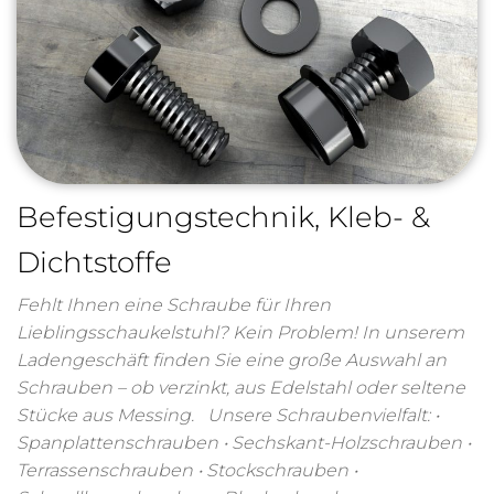
Befestigungstechnik, Kleb- &
Dichtstoffe
Fehlt Ihnen eine Schraube für Ihren
Lieblingsschaukelstuhl? Kein Problem! In unserem
Ladengeschäft finden Sie eine große Auswahl an
Schrauben – ob verzinkt, aus Edelstahl oder seltene
Stücke aus Messing. Unsere Schraubenvielfalt: •
Spanplattenschrauben • Sechskant-Holzschrauben •
Terrassenschrauben • Stockschrauben •