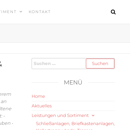
TIMENT
KONTAKT
&
MENÜ
serem
Home
 an
Aktuelles
ltene
Leistungen und Sortiment
 •
uben •
Schließanlagen, Briefkastenanlagen,