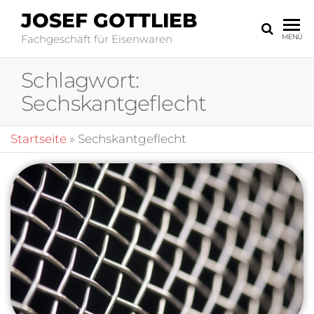
JOSEF GOTTLIEB
Fachgeschäft für Eisenwaren
MENÜ
Schlagwort:
Sechskantgeflecht
Startseite
»
Sechskantgeflecht