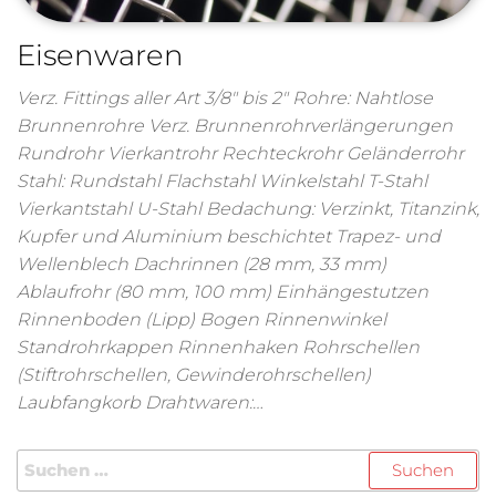
Eisenwaren
Verz. Fittings aller Art 3/8″ bis 2″ Rohre: Nahtlose
Brunnenrohre Verz. Brunnenrohrverlängerungen
Rundrohr Vierkantrohr Rechteckrohr Geländerrohr
Stahl: Rundstahl Flachstahl Winkelstahl T-Stahl
Vierkantstahl U-Stahl Bedachung: Verzinkt, Titanzink,
Kupfer und Aluminium beschichtet Trapez- und
Wellenblech Dachrinnen (28 mm, 33 mm)
Ablaufrohr (80 mm, 100 mm) Einhängestutzen
Rinnenboden (Lipp) Bogen Rinnenwinkel
Standrohrkappen Rinnenhaken Rohrschellen
(Stiftrohrschellen, Gewinderohrschellen)
Laubfangkorb Drahtwaren:…